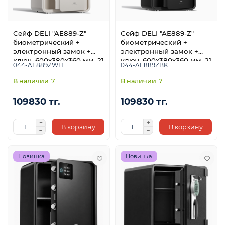
Сейф DELI "AE889-Z"
Сейф DELI "AE889-Z"
биометрический +
биометрический +
электронный замок +
электронный замок +
ключ, 600х380х360 мм, 21
ключ, 600х380х360 мм, 21
044-AE889ZWH
044-AE889ZBK
кг, белый
кг, черный
7
7
109830 тг.
109830 тг.
В корзину
В корзину
Новинка
Новинка