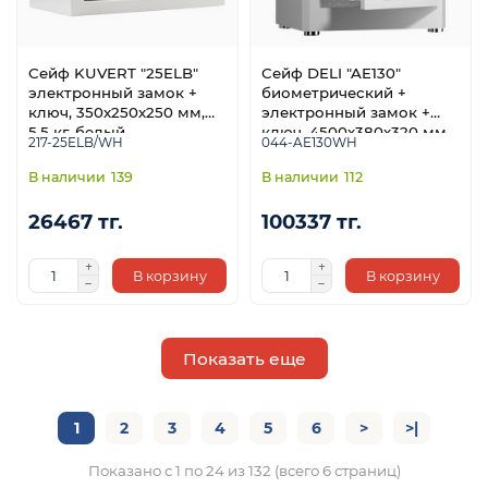
Сейф KUVERT "25ELB"
Сейф DELI "AE130"
электронный замок +
биометрический +
ключ, 350х250х250 мм,
электронный замок +
5.5 кг, белый
ключ, 4500х380х320 мм,
217-25ELB/WH
044-AE130WH
20 кг, белый
139
112
26467 тг.
100337 тг.
В корзину
В корзину
Показать еще
1
2
3
4
5
6
>
>|
Показано с 1 по 24 из 132 (всего 6 страниц)