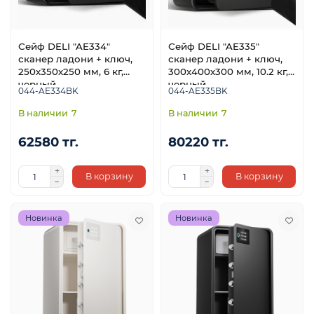
Сейф DELI "AE334"
Сейф DELI "AE335"
сканер ладони + ключ,
сканер ладони + ключ,
250х350х250 мм, 6 кг,
300х400х300 мм, 10.2 кг,
черный
черный
044-AE334BK
044-AE335BK
7
7
62580 тг.
80220 тг.
В корзину
В корзину
Новинка
Новинка