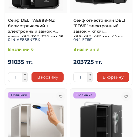
Сейф DELI "AE888-NZ"
Сейф огнестойкий DELI
биометрический +
"ET661" электронный
электронный замок +
замок + ключ,
ключ, 450х380х320 мм, 15
458х450х460 мм, 42 кг,
044-AE888NZBK
044-ET661
кг, черный
черный
6
3
91035 тг.
203725 тг.
В корзину
В корзину
Новинка
Новинка