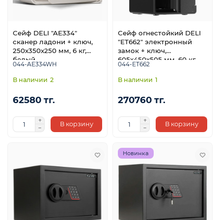
Сейф DELI "AE334"
Сейф огнестойкий DELI
сканер ладони + ключ,
"ET662" электронный
250х350х250 мм, 6 кг,
замок + ключ,
белый
605х450х505 мм, 60 кг,
044-AE334WH
044-ET662
черный
2
1
62580 тг.
270760 тг.
В корзину
В корзину
Новинка