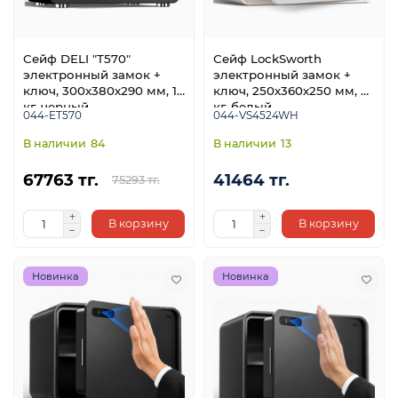
Сейф DELI "T570"
Сейф LockSworth
электронный замок +
электронный замок +
ключ, 300х380х290 мм, 18
ключ, 250х360х250 мм, 6
кг, черный
кг, белый
044-ET570
044-VS4524WH
84
13
67763 тг.
41464 тг.
75293 тг.
В корзину
В корзину
Новинка
Новинка