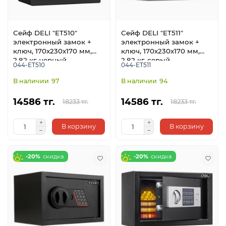
Сейф DELI "ET510"
Сейф DELI "ET511"
электронный замок +
электронный замок +
ключ, 170x230x170 мм,
ключ, 170х230х170 мм,
2.82 кг, черный
2.82 кг, серый
044-ET510
044-ET511
97
94
ой
14586 тг.
14586 тг.
18233 тг.
18233 тг.
В корзину
В корзину
-20%
-20%