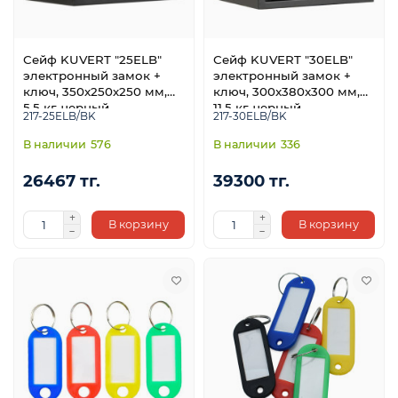
Сейф KUVERT "25ELB"
Сейф KUVERT "30ELB"
электронный замок +
электронный замок +
ключ, 350х250х250 мм,
ключ, 300x380x300 мм,
5.5 кг, черный
11.5 кг, черный
217-25ELB/BK
217-30ELB/BK
576
336
26467 тг.
39300 тг.
В корзину
В корзину