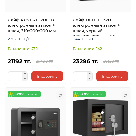
Сейф KUVERT "20ELB"
Сейф DELI "ET520"
электронный замок +
электронный замок +
ключ, 310х200х200 мм, 4
ключ, черный,
кг, черный
200х310х200 мм, 5,5 кг
217-20ELB/BK
044-ET520
е
472
142
21192 тг.
23296 тг.
26490 тг.
29120 тг.
В корзину
В корзину
-20%
-20%