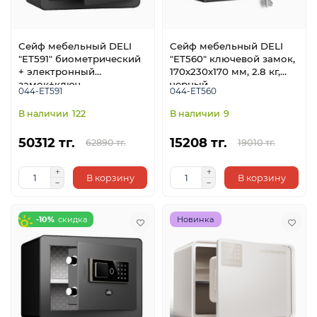
Сейф мебельный DELI
Сейф мебельный DELI
"ET591" биометрический
"ET560" ключевой замок,
+ электронный
170х230х170 мм, 2.8 кг,
замок+ключ,
черный
044-ET591
044-ET560
250х350х250 мм, 8,6 кг,
черный
122
9
50312 тг.
15208 тг.
62890 тг.
19010 тг.
В корзину
В корзину
-10%
Новинка