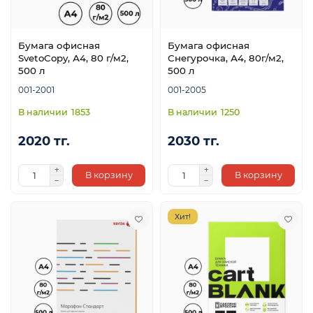
Бумага офисная
Бумага офисная
SvetoCopy, А4, 80 г/м2,
Снегурочка, А4, 80г/м2,
500 л
500 л
001-2001
001-2005
1853
1250
2020 тг.
2030 тг.
В корзину
В корзину
Хит!
ой