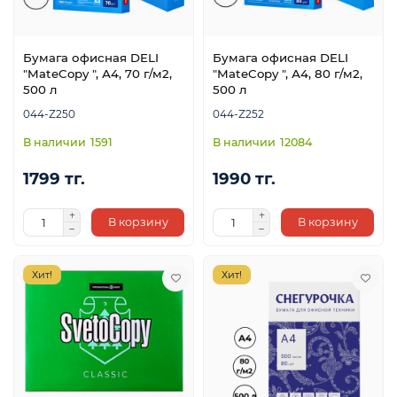
Бумага офисная DELI
Бумага офисная DELI
я
"MateCopy ", А4, 70 г/м2,
"MateCopy ", А4, 80 г/м2,
500 л
500 л
044-Z250
044-Z252
1591
12084
1799 тг.
1990 тг.
В корзину
В корзину
Хит!
Хит!