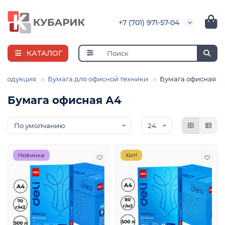
+7 (701) 971-57-04
КАТАЛОГ
продукция
Бумага для офисной техники
Бумага офисная А
Бумага офисная А4
я
ная
е
и
Новинка
Хит!