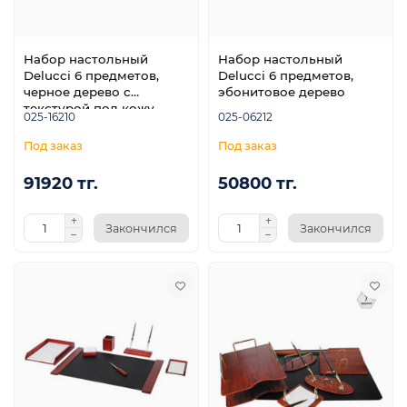
Набор настольный
Набор настольный
Delucci 6 предметов,
Delucci 6 предметов,
черное дерево с
эбонитовое дерево
текстурой под кожу
025-16210
025-06212
е
91920 тг.
50800 тг.
Закончился
Закончился