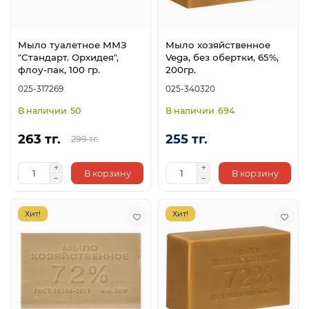
Мыло туалетное ММЗ
Мыло хозяйственное
"Стандарт. Орхидея",
Vega, без обертки, 65%,
флоу-пак, 100 гр.
200гр.
025-317269
025-340320
е
50
694
263 тг.
255 тг.
299 тг.
В корзину
В корзину
Хит!
Хит!