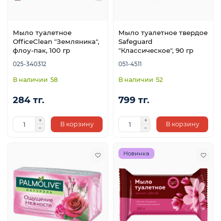
Мыло туалетное
Мыло туалетное твердое
OfficeClean "Земляника",
Safeguard
флоу-пак, 100 гр
"Классическое", 90 гр
025-340312
051-4511
58
52
284 тг.
799 тг.
В корзину
В корзину
Новинка