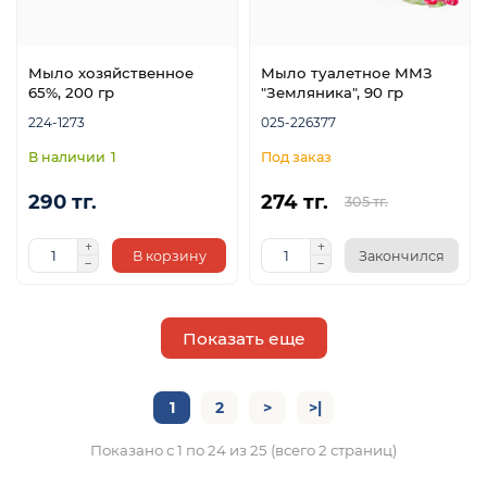
Мыло хозяйственное
Мыло туалетное ММЗ
65%, 200 гр
"Земляника", 90 гр
224-1273
025-226377
1
290 тг.
274 тг.
305 тг.
В корзину
Закончился
Показать еще
1
2
>
>|
Показано с 1 по 24 из 25 (всего 2 страниц)