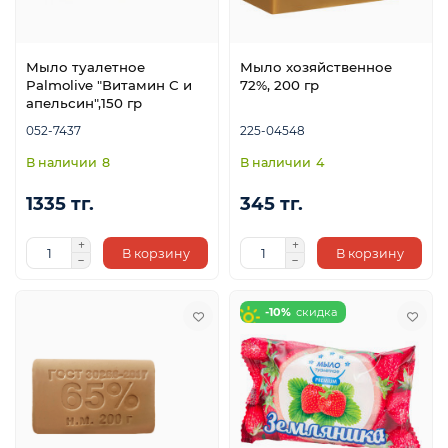
Мыло туалетное
Мыло хозяйственное
Palmolive "Витамин С и
72%, 200 гр
апельсин",150 гр
052-7437
225-04548
8
4
1335 тг.
345 тг.
В корзину
В корзину
-10%