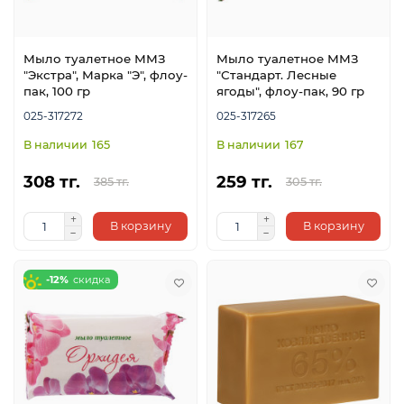
Мыло туалетное ММЗ
Мыло туалетное ММЗ
"Экстра", Марка "Э", флоу-
"Стандарт. Лесные
пак, 100 гр
ягоды", флоу-пак, 90 гр
025-317272
025-317265
165
167
ой
308 тг.
259 тг.
385 тг.
305 тг.
В корзину
В корзину
-12%