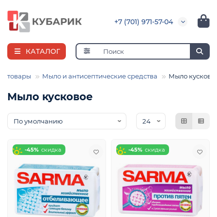
+7 (701) 971-57-04
КАТАЛОГ
ые товары
Мыло и антисептические средства
Мыло кусково
Мыло кусковое
е
-45%
-45%