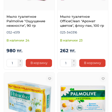
Мыло туалетное
Мыло туалетное
Palmolive "Ощущение
OfficeClean "Аромат
нежности", 90 гр
цветов", флоу-пак, 100 гр
052-4519
025-340316
24
23
980 тг.
262 тг.
В корзину
В корзину