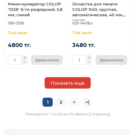
Мини-нумератор COLOP
Оснастка для печати
"S126" 6-ти разрядный, 3,8
COLOP R40, круглая,
мм, синий
автоматическая, 40 мм,
синяя
085-S126
025-R40bu
4800 тг.
3480 тг.
Закончился
Закончился
Показать еще
1
2
>
>|
Показано с 1 по 24 из 34 (всего 2 страниц)