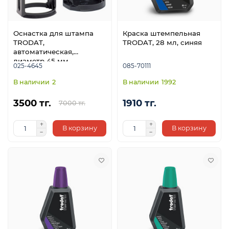
Оснастка для штампа
Краска штемпельная
я
TRODAT,
TRODAT, 28 мл, синяя
автоматическая,
диаметр 45 мм
025-4645
085-70111
2
1992
3500 тг.
1910 тг.
7000 тг.
В корзину
В корзину