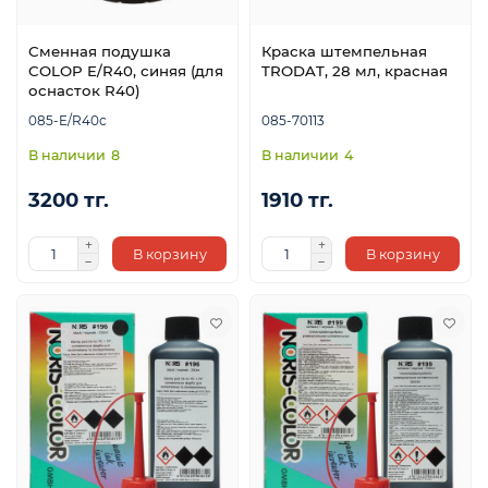
Сменная подушка
Краска штемпельная
COLOP E/R40, синяя (для
TRODAT, 28 мл, красная
оснасток R40)
085-E/R40с
085-70113
8
4
3200 тг.
1910 тг.
В корзину
В корзину