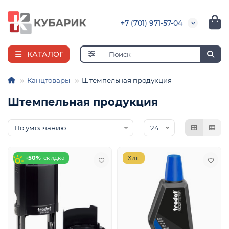
+7 (701) 971-57-04
КАТАЛОГ
Канцтовары
Штемпельная продукция
Штемпельная продукция
я
ная
е
и
-50%
Хит!