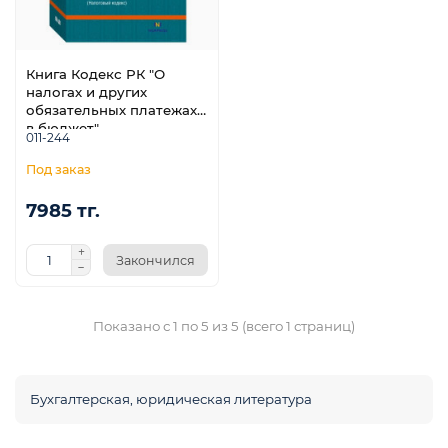
Книга Кодекс РК "О
налогах и других
обязательных платежах
в бюджет"
011-244
е
7985 тг.
Закончился
Показано с 1 по 5 из 5 (всего 1 страниц)
Бухгалтерская, юридическая литература