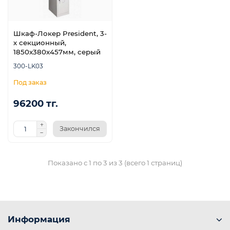
Шкаф-Локер President, 3-
х секционный,
1850х380х457мм, серый
300-LK03
96200 тг.
Закончился
Показано с 1 по 3 из 3 (всего 1 страниц)
ой
Информация