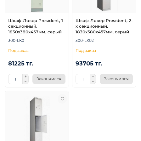
Шкаф-Локер President, 1
Шкаф-Локер President, 2-
я
секционный,
х секционный,
1830х380х457мм, серый
1830х380х457мм, серый
300-LK01
300-LK02
81225 тг.
93705 тг.
Закончился
Закончился