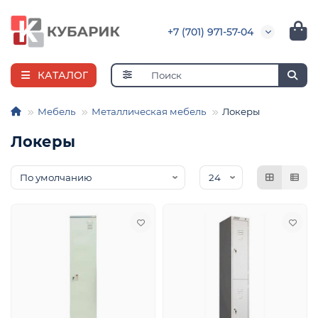
+7 (701) 971-57-04
КАТАЛОГ
Мебель
Металлическая мебель
Локеры
Локеры
я
ная
е
и