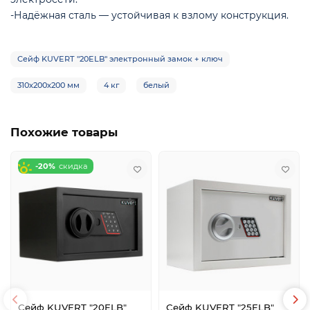
-Надёжная сталь — устойчивая к взлому конструкция.
Сейф KUVERT "20ELB" электронный замок + ключ
310х200х200 мм
4 кг
белый
Похожие товары
-20%
Сейф KUVERT "20ELB"
Сейф KUVERT "25ELB"