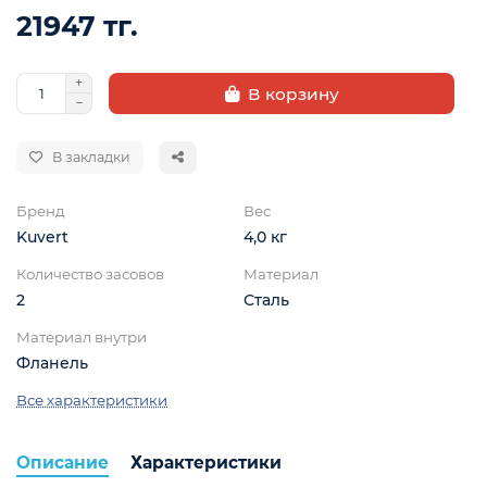
21947 тг.
В корзину
В закладки
Бренд
Вес
Kuvert
4,0 кг
Количество засовов
Материал
2
Сталь
Материал внутри
Фланель
ой
Все характеристики
Описание
Характеристики