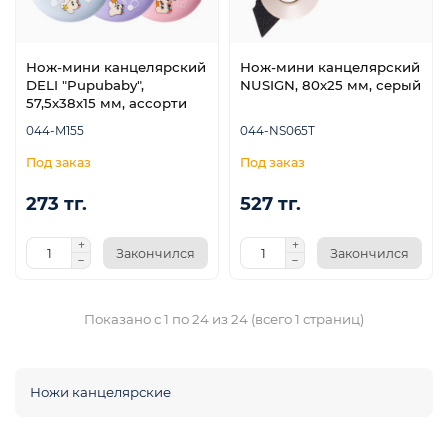
Нож-мини канцелярский
Нож-мини канцелярский
DELI "Pupubaby",
NUSIGN, 80х25 мм, серый
57,5х38х15 мм, ассорти
044-M155
044-NS065T
273 тг.
527 тг.
Закончился
Закончился
Показано с 1 по 24 из 24 (всего 1 страниц)
Ножи канцелярские