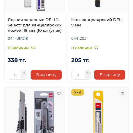
Лезвия запасные DELI "i
Нож канцелярский DELI,
Select" для канцелярских
9 мм
ножей, 18 мм (10 шт/упак)
044-UM518
044-2051
38
33
338 тг.
205 тг.
В корзину
В корзину
Хит!