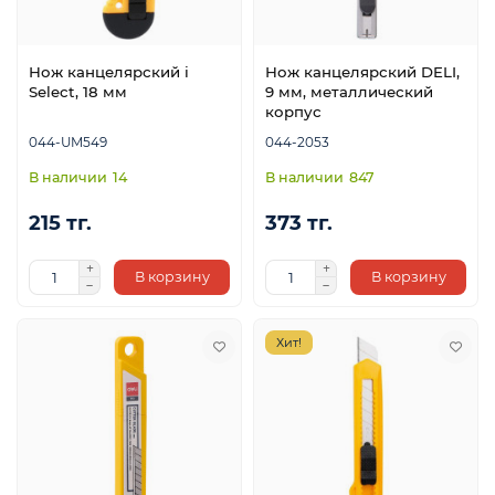
Нож канцелярский i
Нож канцелярский DELI,
я
Select, 18 мм
9 мм, металлический
ы
корпус
044-UM549
044-2053
14
847
215 тг.
373 тг.
В корзину
В корзину
Хит!