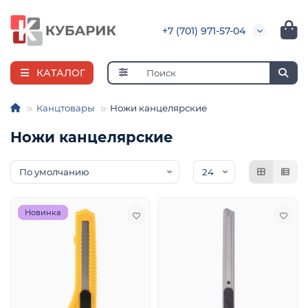
+7 (701) 971-57-04
КАТАЛОГ
Канцтовары
Ножи канцелярские
Ножи канцелярские
я
ная
е
и
Новинка