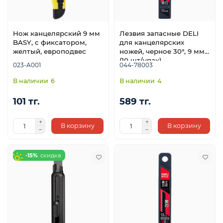
Нож канцелярский 9 мм
Лезвия запасные DELI
BASY, с фиксатором,
для канцелярских
желтый, европодвес
ножей, черное 30°, 9 мм
(10 шт/упак)
023-A001
044-78003
6
4
101 тг.
589 тг.
В корзину
В корзину
-15%