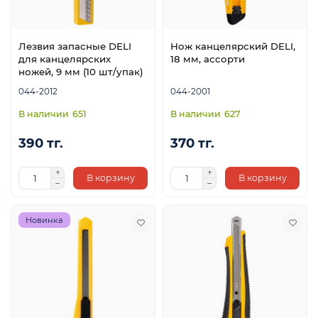
Лезвия запасные DELI
Нож канцелярский DELI,
для канцелярских
18 мм, ассорти
ножей, 9 мм (10 шт/упак)
044-2012
044-2001
651
627
390 тг.
370 тг.
ой
В корзину
В корзину
Новинка