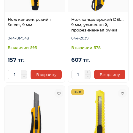
Нож канцелярский i
Нож канцелярский DELI,
Select, 9 мм
9 мм, усиленный,
прорезиненная ручка
044-UM548
044-2039
595
578
е
157 тг.
607 тг.
В корзину
В корзину
Хит!