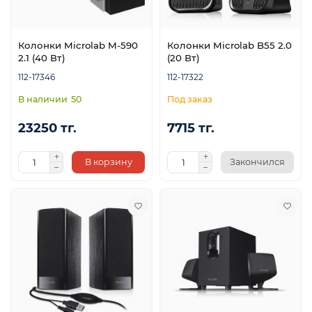
Колонки Microlab M-590
Колонки Microlab B55 2.0
2.1 (40 Вт)
(20 Вт)
112-17346
112-17322
50
23250 тг.
7715 тг.
В корзину
Закончился
ой