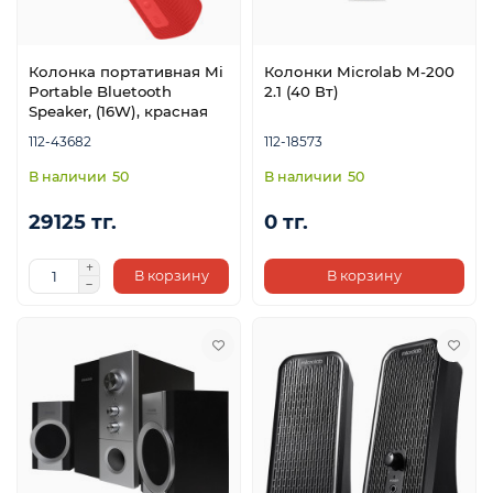
Колонка портативная Mi
Колонки Microlab M-200
я
Portable Bluetooth
2.1 (40 Вт)
Speaker, (16W), красная
112-43682
112-18573
50
50
29125 тг.
0 тг.
В корзину
В корзину