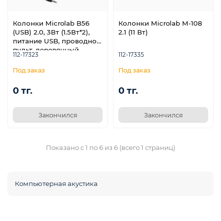
Колонки Microlab B56
Колонки Microlab M-108
(USB) 2.0, 3Вт (1.5Вт*2),
2.1 (11 Вт)
питание USB, проводной
пульт, деревянный
112-17323
112-17335
корпус
0 тг.
0 тг.
Закончился
Закончился
е
Показано с 1 по 6 из 6 (всего 1 страниц)
Компьютерная акустика