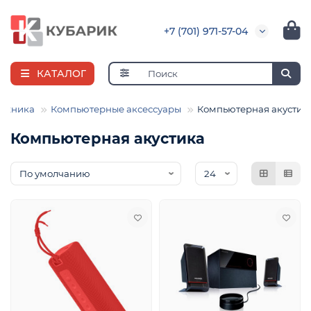
+7 (701) 971-57-04
КАТАЛОГ
техника
Компьютерные аксессуары
Компьютерная акустик
Компьютерная акустика
я
ная
е
и