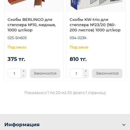
Скобы BERLINGO для
Скобы KW-trio для
степлера №10, медные,
степлера №23/20 (160-
1000 шт/кор
200 листов) 1000 шт/кор
025-SH605
034-023K
375 тг.
810 тг.
Закончился
Закончился
Показано с 1 по 20 из 20 (всего 1 страниц)
Информация