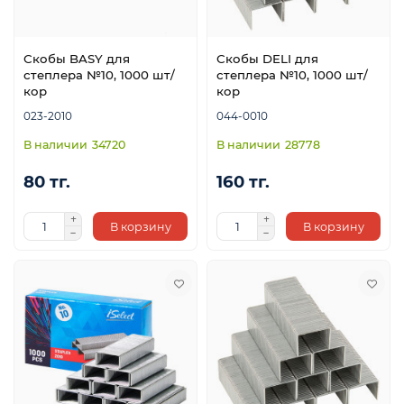
Скобы BASY для
Скобы DELI для
степлера №10, 1000 шт/
степлера №10, 1000 шт/
кор
кор
023-2010
044-0010
34720
28778
е
80 тг.
160 тг.
В корзину
В корзину