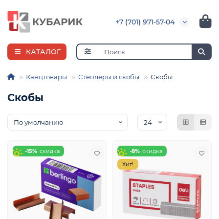
+7 (701) 971-57-04
КАТАЛОГ
Канцтовары
Степлеры и скобы
Скобы
Скобы
я
ная
е
и
-15%
-8%
Хит!