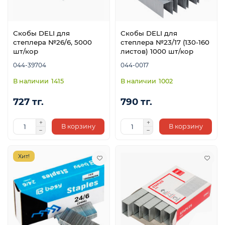
Скобы DELI для
Скобы DELI для
степлера №26/6, 5000
степлера №23/17 (130-160
шт/кор
листов) 1000 шт/кор
044-39704
044-0017
1415
1002
727 тг.
790 тг.
В корзину
В корзину
Хит!