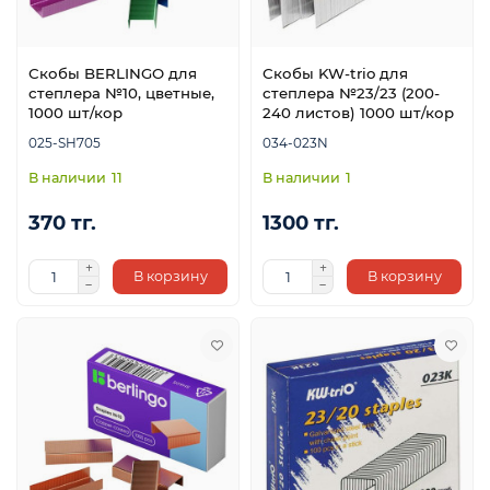
Скобы BERLINGO для
Скобы KW-trio для
степлера №10, цветные,
степлера №23/23 (200-
1000 шт/кор
240 листов) 1000 шт/кор
025-SH705
034-023N
11
1
370 тг.
1300 тг.
В корзину
В корзину