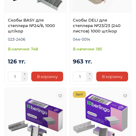
Скобы BASY для
Скобы DELI для
степлера №24/6, 1000
степлера №23/23 (240
шт/кор
листов) 1000 шт/кор
023-2406
044-0014
748
185
126 тг.
963 тг.
В корзину
В корзину
Хит!