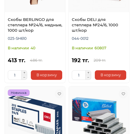
Скобы BERLINGO для
Скобы DELI для
я
степлера №24/6, медные,
степлера №24/6, 1000
1000 шт/кор
шт/кор
025-SH610
044-0012
40
60807
413 тг.
192 тг.
486 тг.
209 тг.
В корзину
В корзину
Новинка