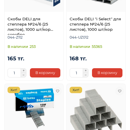
Скобы DELI для
Скобы DELI "i Select" для
степлера №24/6 (25
степлера №24/6 (25
листов), 1000 шт/кор
листов), 1000 шт/кор
серебро
044-Z112
044-UZ012
253
55365
165 тг.
168 тг.
ой
В корзину
В корзину
Хит!
Хит!