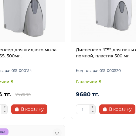
енсер для жидкого мыла
Диспенсер "F5", для пены 
 S5, 500мл.
помпой, пластик 500 мл
015-000154
015-000520
5
5
 тг.
9680 тг.
7480 тг.
В корзину
В корзину
нка