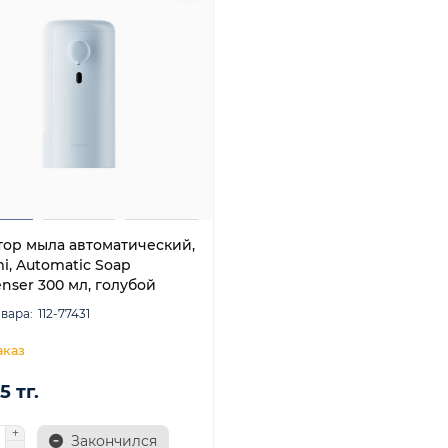
тор мыла автоматический,
i, Automatic Soap
nser 300 мл, голубой
112-77431
5 тг.
Закончился