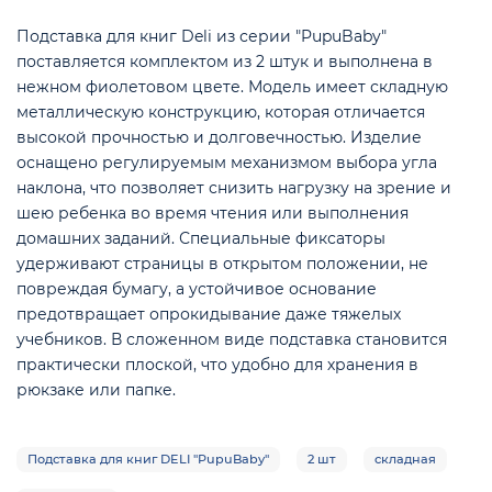
Подставка для книг Deli из серии "PupuBaby"
поставляется комплектом из 2 штук и выполнена в
нежном фиолетовом цвете. Модель имеет складную
металлическую конструкцию, которая отличается
высокой прочностью и долговечностью. Изделие
е
оснащено регулируемым механизмом выбора угла
наклона, что позволяет снизить нагрузку на зрение и
шею ребенка во время чтения или выполнения
домашних заданий. Специальные фиксаторы
удерживают страницы в открытом положении, не
повреждая бумагу, а устойчивое основание
предотвращает опрокидывание даже тяжелых
учебников. В сложенном виде подставка становится
практически плоской, что удобно для хранения в
рюкзаке или папке.
Подставка для книг DELI "PupuBaby"
2 шт
складная