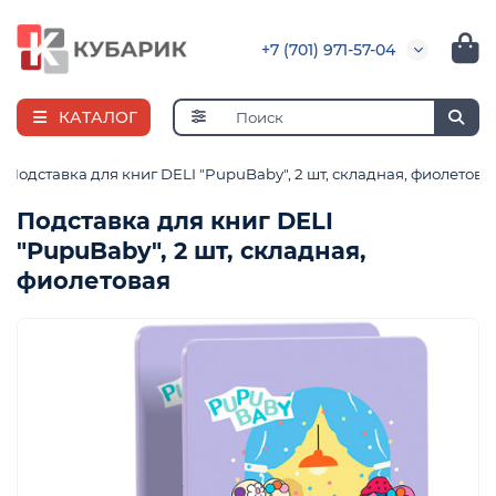
+7 (701) 971-57-04
КАТАЛОГ
Подставка для книг DELI "PupuBaby", 2 шт, складная, фиолетова
Подставка для книг DELI
"PupuBaby", 2 шт, складная,
е
фиолетовая