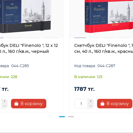
бук DELI "Finenolo ", 12 х 12
Скетчбук DELI "Finenolo ", 1
0 л., 160 г/кв.м., черный
см, 40 л., 160 г/кв.м., красн
044-C285
044-C287
228
125
 тг.
1787 тг.
В корзину
В корзину