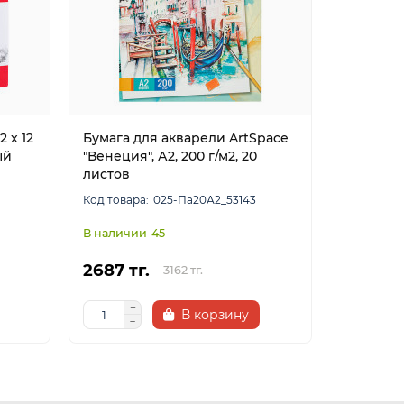
2 х 12
Бумага для акварели ArtSpace
Бумага 
ый
"Венеция", А2, 200 г/м2, 20
"Пионы", 
листов
025-Па20А2_53143
45
2687 тг.
1168 тг.
3162 тг.
В корзину