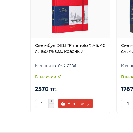
Скетчбук DELI "Finenolo ", А5, 40
Скетч
л., 160 г/кв.м., красный
см, 4
044-C286
41
2570 тг.
1787
В корзину