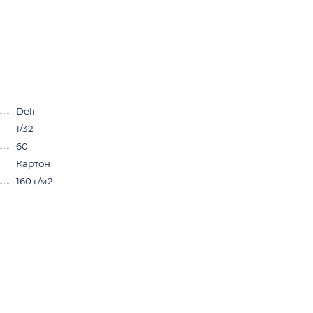
Deli
1/32
60
Картон
160 г/м2