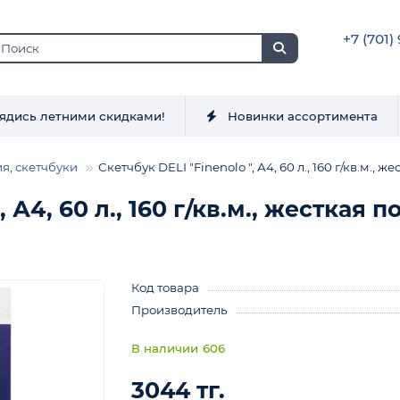
+7 (701)
ядись летними скидками!
Новинки ассортимента
я, скетчбуки
Скетчбук DELI "Finenolo ", А4, 60 л., 160 г/кв.м.,
, А4, 60 л., 160 г/кв.м., жесткая
Код товара
Производитель
606
3044 тг.