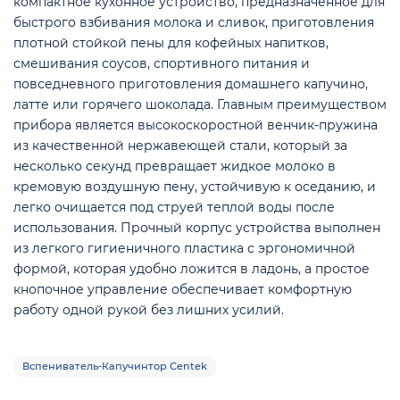
компактное кухонное устройство, предназначенное для
быстрого взбивания молока и сливок, приготовления
плотной стойкой пены для кофейных напитков,
смешивания соусов, спортивного питания и
повседневного приготовления домашнего капучино,
латте или горячего шоколада. Главным преимуществом
прибора является высокоскоростной венчик-пружина
из качественной нержавеющей стали, который за
несколько секунд превращает жидкое молоко в
кремовую воздушную пену, устойчивую к оседанию, и
легко очищается под струей теплой воды после
использования. Прочный корпус устройства выполнен
из легкого гигиеничного пластика с эргономичной
е
формой, которая удобно ложится в ладонь, а простое
кнопочное управление обеспечивает комфортную
работу одной рукой без лишних усилий.
Вспениватель-Капучинтор Сentek