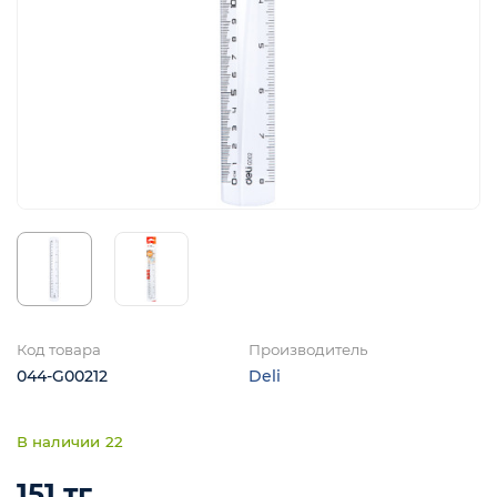
я
Код товара
Производитель
044-G00212
Deli
22
151 тг.