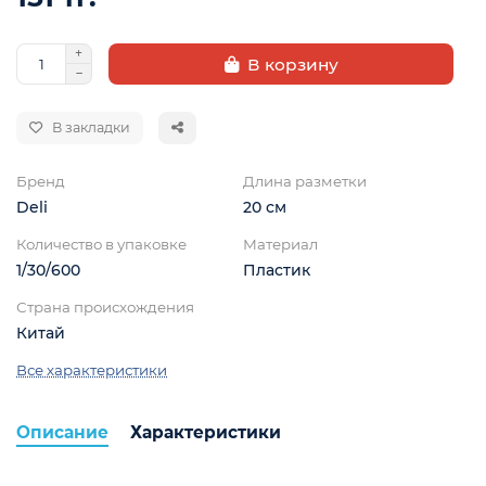
В корзину
В закладки
Бренд
Длина разметки
Deli
20 см
Количество в упаковке
Материал
1/30/600
Пластик
Страна происхождения
Китай
Все характеристики
ой
Описание
Характеристики