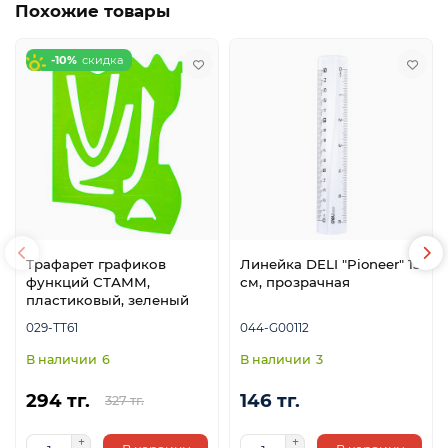
Похожие товары
-10%
Трафарет графиков
Линейка DELI "Pioneer" 15
функций СТАММ,
см, прозрачная
пластиковый, зеленый
029-ТТ61
044-G00112
6
3
294 тг.
146 тг.
327 тг.