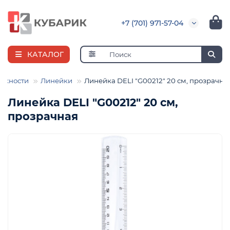
+7 (701) 971-57-04
КАТАЛОГ
ежности
Линейки
Линейка DELI "G00212" 20 см, прозрачна
Линейка DELI "G00212" 20 см,
прозрачная
я
ная
е
и