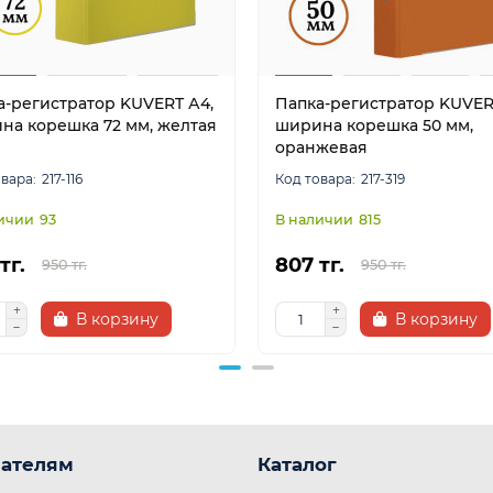
а-регистратор KUVERT А4,
Папка-регистратор KUVER
на корешка 72 мм, желтая
ширина корешка 50 мм,
оранжевая
217-116
217-319
93
815
тг.
807 тг.
950 тг.
950 тг.
В корзину
В корзину
ателям
Каталог