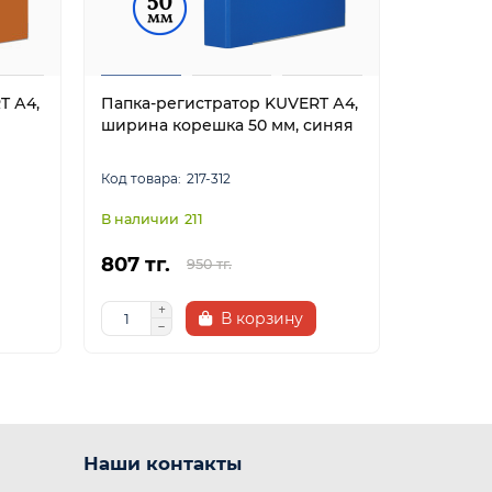
T А4,
Папка-регистратор KUVERT А4,
Папка-р
ширина корешка 50 мм, синяя
ширина 
217-312
211
807 тг.
807 тг.
950 тг.
В корзину
Наши контакты