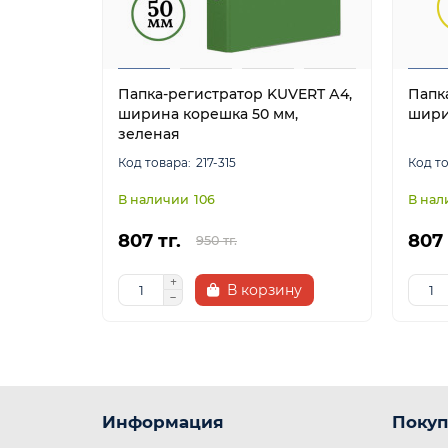
Папка-регистратор KUVERT А4,
Папк
ширина корешка 50 мм,
шири
зеленая
217-315
106
807 тг.
807 
950 тг.
В корзину
Информация
Покуп