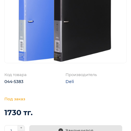
я
Код товара
Производитель
044-5383
Deli
1730 тг.
Закончился