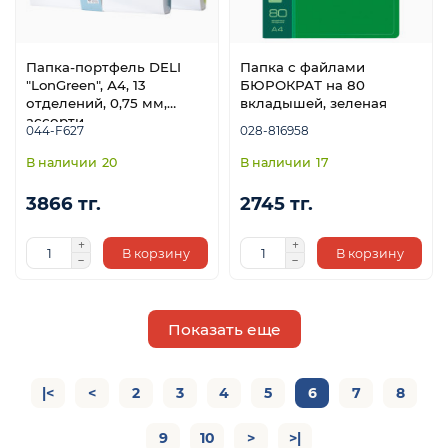
Папка-портфель DELI
Папка с файлами
"LonGreen", А4, 13
БЮРОКРАТ на 80
отделений, 0,75 мм,
вкладышей, зеленая
ассорти
044-F627
028-816958
20
17
3866 тг.
2745 тг.
В корзину
В корзину
Показать еще
|<
<
2
3
4
5
6
7
8
9
10
>
>|