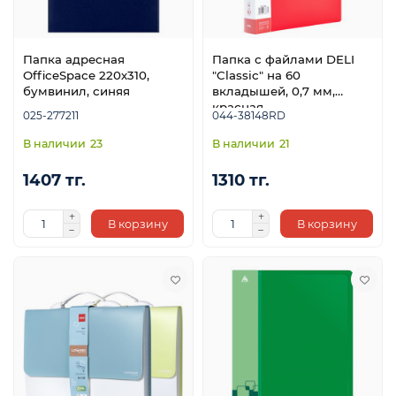
Папка адресная
Папка с файлами DELI
OfficeSpace 220х310,
"Classic" на 60
бумвинил, синяя
вкладышей, 0,7 мм,
красная
025-277211
044-38148RD
23
21
1407 тг.
1310 тг.
В корзину
В корзину