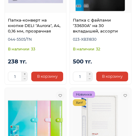
Папка-конверт на
Папка с файлами
кнопке DELI "Aurora", А4,
"33630A" на 30
0,16 мм, прозрачная
вкладышей, ассорти
044-5505/TN
023-XB31830
33
32
238 тг.
500 тг.
В корзину
В корзину
Новинка
Хит!