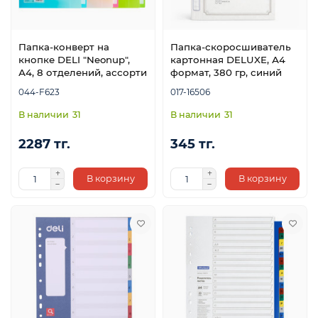
Папка-конверт на
Папка-скоросшиватель
кнопке DELI "Neonup",
картонная DELUXE, А4
А4, 8 отделений, ассорти
формат, 380 гр, синий
044-F623
017-16506
31
31
2287 тг.
345 тг.
В корзину
В корзину