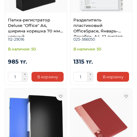
Папка-регистратор
Разделитель
Deluxe "Office" А4,
пластиковый
ширина корешка 70 мм,
OfficeSpace, Январь-
черный
Декабрь, А4, 12 листов,
112-29016
025-366050
серый
50
50
985 тг.
1315 тг.
В корзину
В корзину
е