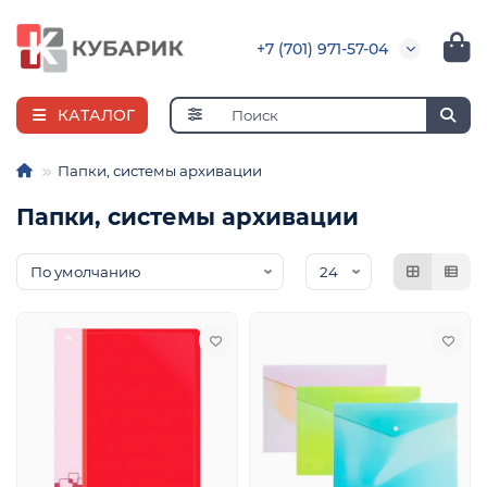
+7 (701) 971-57-04
КАТАЛОГ
Папки, системы архивации
Папки, системы архивации
я
ная
е
и