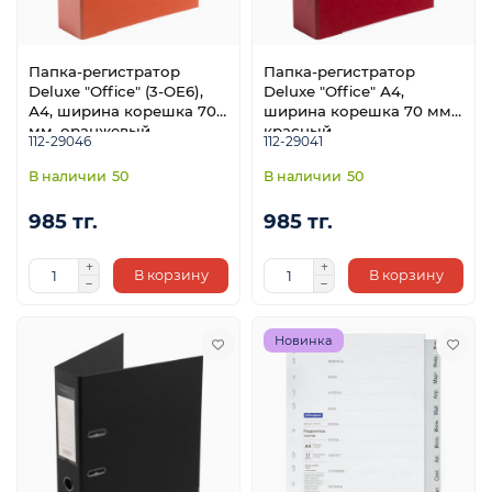
Папка-регистратор
Папка-регистратор
Deluxe "Office" (3-OE6),
Deluxe "Office" А4,
А4, ширина корешка 70
ширина корешка 70 мм,
мм, оранжевый
красный
112-29046
112-29041
50
50
985 тг.
985 тг.
В корзину
В корзину
Новинка
ой