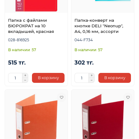
Папка с файлами
Папка-конверт на
я
БЮРОКРАТ на 10
кнопке DELI "Neonup",
вкладышей, красная
А4, 0,16 мм, ассорти
028-816925
044-F734
57
57
515 тг.
302 тг.
В корзину
В корзину