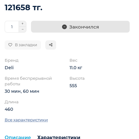
121658 тг.
Закончился
В закладки
Бренд
Вес
ой
Deli
11.0 кг
Время беспрерывной
Высота
работы
555
30 мин, 60 мин
Длина
460
Все характеристики
Описание
Характеристики