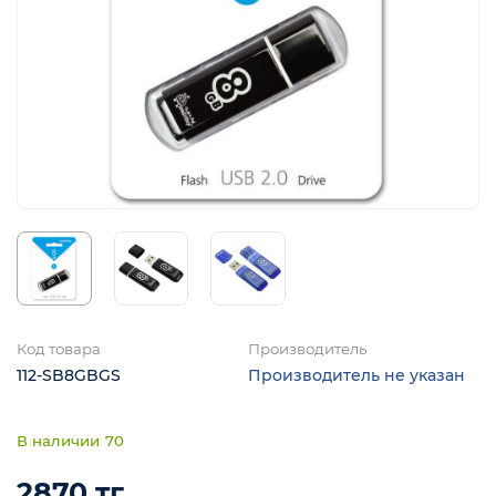
я
Код товара
Производитель
112-SB8GBGS
Производитель не указан
70
2870 тг.