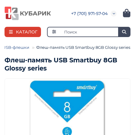
+7 (701) 971-57-04
КАТАЛОГ
USB-флешки
Флеш-память USB Smartbuy 8GB Glossy series
Флеш-память USB Smartbuy 8GB
Glossy series
я
ная
е
и