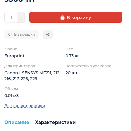
В корзину
В закладки
Бренд
Вес
Europrint
0.73 кг
ой
Для принтеров
Количество в упаковке
Canon i-SENSYS MF211, 212,
20 шт
216, 217, 226, 229
Объем
0.01 м3
Все характеристики
Описание
Характеристики