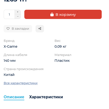
В корзину
В закладки
Бренд
Вес
X-Game
0.09 кг
ой
Длина кабеля
Материал
140 мм
Пластик
Страна происхождения
Китай
Все характеристики
Описание
Характеристики