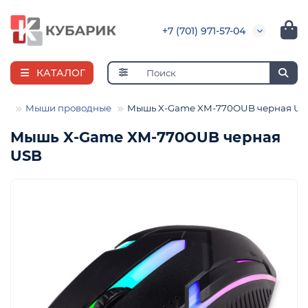
+7 (701) 971-57-04
КАТАЛОГ
ши
Мыши проводные
Мышь X-Game XM-770OUB черная US
Мышь X-Game XM-770OUB черная
USB
е