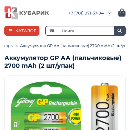
+7 (701) 971-57-04
КАТАЛОГ
ляторы
Аккумулятор GP АА (пальчиковые) 2700 mAh (2 шт/упа
Аккумулятор GP АА (пальчиковые)
2700 mAh (2 шт/упак)
я
ная
е
и