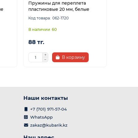
Пружины для переплета
Пружины
ые
пластиковые 20 мм, белые
пластико
062-1720
60
88 тг.
88 тг.
В корзину
Наши контакты
+7 (701) 971-57-04
WhatsApp
zakaz@kubarik.kz
Наш адрес