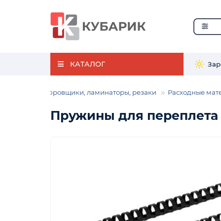
КАТАЛОГ
Зар
хника
Брошюровщики, ламинаторы, резаки
Расходные мат
Пружины для переплета 