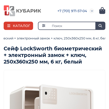
+7 (701) 971-57-04
КАТАЛОГ
ческий + электронный замок + ключ, 250х360х250 мм, 6 кг, бел
Сейф LockSworth биометрический
+ электронный замок + ключ,
е
250х360х250 мм, 6 кг, белый