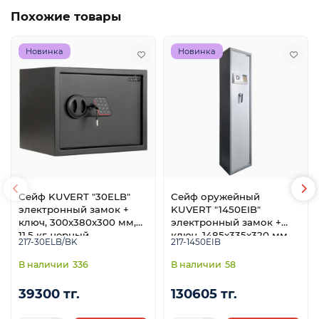
Похожие товары
Новинка
Новинка
Сейф KUVERT "30ELB"
Сейф оружейный
электронный замок +
KUVERT "1450EIB"
ключ, 300x380x300 мм,
электронный замок +
11.5 кг, черный
ключ, 1485x335x320 мм,
217-30ELB/BK
217-1450EIB
49,6 кг, серый
336
58
39300 тг.
130605 тг.