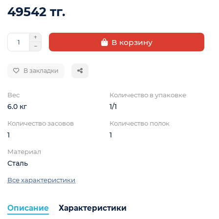
49542 тг.
В корзину
В закладки
Вес
Количество в упаковке
ой
6.0 кг
1/1
Количество засовов
Количество полок
1
1
Материал
Сталь
Все характеристики
Описание
Характеристики