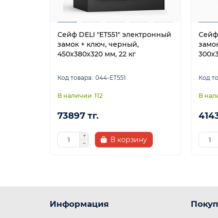
Сейф DELI "ET551" электронный
Сейф
замок + ключ, черный,
замок
450х380х320 мм, 22 кг
300х3
044-ET551
112
73897 тг.
4143
В корзину
Информация
Покуп