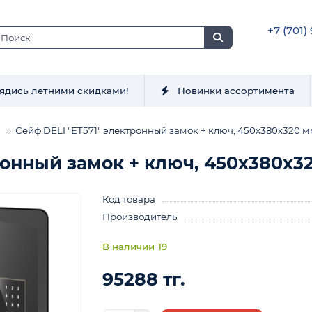
+7 (701)
ядись летними скидками!
Новинки ассортимента
Сейф DELI "ET571" электронный замок + ключ, 450х380х320 мм
ронный замок + ключ, 450х380х32
Код товара
Производитель
19
95288 тг.