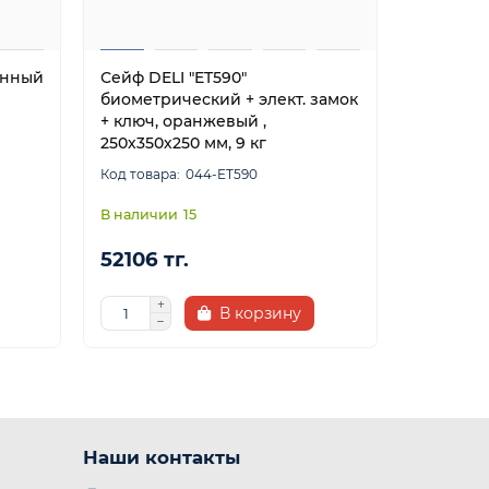
онный
Сейф DELI "ET590"
Сейф DEL
биометрический + элект. замок
замок + 
+ ключ, оранжевый ,
8.5 кг, б
250х350х250 мм, 9 кг
044-ET590
15
52106 тг.
45299 
В корзину
Наши контакты