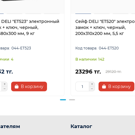
 DELI "ET523" электронный
Сейф DELI "ET520" электр
 + ключ, черный,
замок + ключ, черный,
80х300 мм, 9 кг
200х310х200 мм, 5,5 кг
044-ET523
044-ET520
4
142
2 тг.
23296 тг.
29120 тг.
В корзину
В корзину
ателям
Каталог