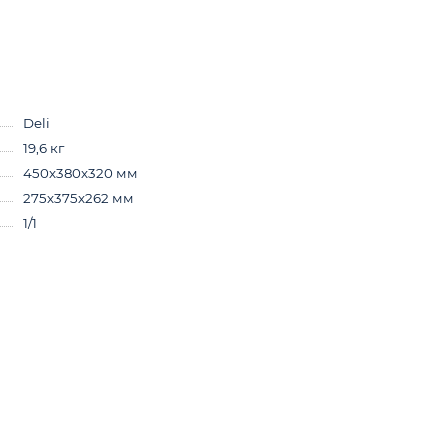
Deli
19,6 кг
450х380х320 мм
275х375х262 мм
1/1