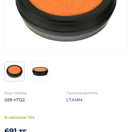
я
Код товара
Производитель
029-УП22
СТАММ
104
691 тг.