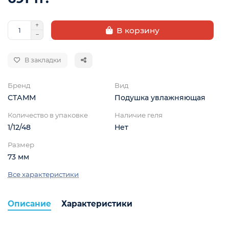
В корзину
В закладки
Бренд
Вид
СТАММ
Подушка увлажняющая
Количество в упаковке
Наличие геля
ой
1/12/48
Нет
Размер
73 мм
Все характеристики
Описание
Характеристики