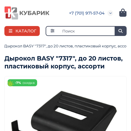
+7 (701) 971-57-04
КАТАЛОГ
Дырокол BASY "7317", до 20 листов, пластиковый корпус, ассор
Дырокол BASY "7317", до 20 листов,
пластиковый корпус, ассорти
я
ная
е
и
-7%