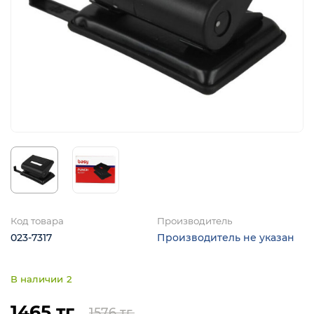
я
Код товара
Производитель
023-7317
Производитель не указан
2
1465 тг.
1576 тг.