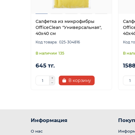
Салфетка из микрофибры
Салф
OfficeClean "Универсальная",
Offic
40х40 см
40х40
025-304816
135
645 тг.
1588
В корзину
Информация
Покуп
О нас
Информ