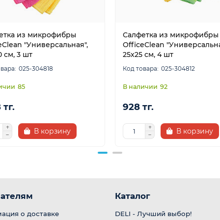
етка из микрофибры
Салфетка из микрофибры
eClean "Универсальная",
OfficeClean "Универсальна
 см, 3 шт
25х25 см, 4 шт
025-304818
025-304812
85
92
 тг.
928 тг.
В корзину
В корзину
ателям
Каталог
ация о доставке
DELI - Лучший выбор!