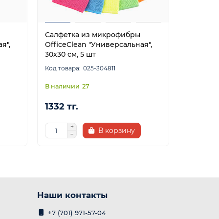
Салфетка из микрофибры
Салфетк
я",
OfficeClean "Универсальная",
"Фламенк
30х30 см, 5 шт
шт
025-304811
27
1332 тг.
1516 тг.
В корзину
Наши контакты
+7 (701) 971-57-04