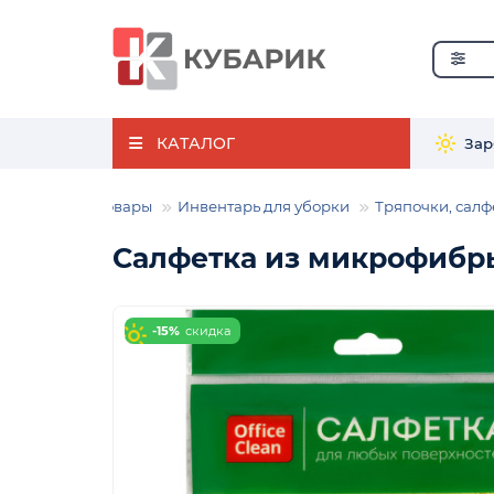
КАТАЛОГ
Зар
зяйственные товары
Инвентарь для уборки
Тряпочки, салф
Салфетка из микрофибры 
-15%