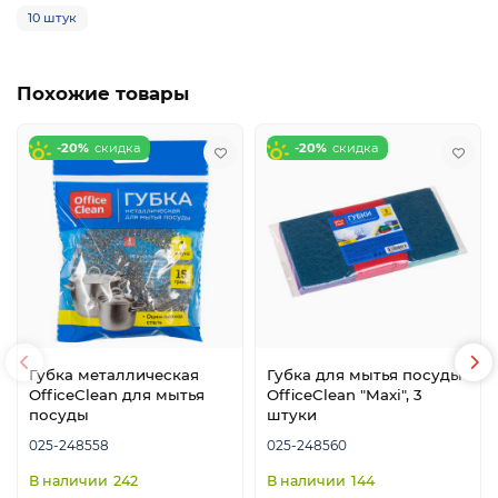
10 штук
Похожие товары
-20%
-20%
е
Губка металлическая
Губка для мытья посуды
OfficeClean для мытья
OfficeClean "Maxi", 3
посуды
штуки
025-248558
025-248560
242
144