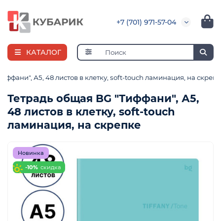
+7 (701) 971-57-04
КАТАЛОГ
иффани", А5, 48 листов в клетку, soft-touch ламинация, на скреп
Тетрадь общая BG "Тиффани", А5,
48 листов в клетку, soft-touch
я
ламинация, на скрепке
ная
е
и
Новинка
-10%