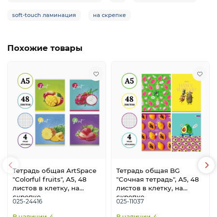
soft-touch ламинация
на скрепке
Похожие товары
Тетрадь общая ArtSpace
Тетрадь общая BG
"Colorful fruits", А5, 48
"Сочная тетрадь", А5, 48
листов в клетку, на
листов в клетку, на
скрепке
скрепке
025-24416
025-11037
4
4