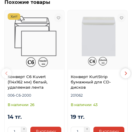
Похожие товары
Хит!
Конверт С6 Kuvert
Конверт KurtStrip
(114х162 мм) белый,
бумажный для CD-
удаляемая лента
дисков
006-С6-2000
201062
26
43
14 тг.
19 тг.
В корзину
В корзину