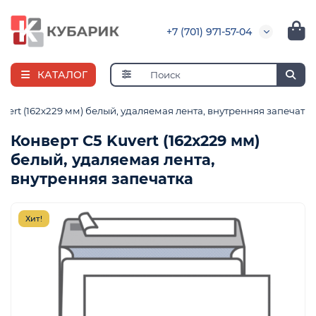
+7 (701) 971-57-04
КАТАЛОГ
vert (162х229 мм) белый, удаляемая лента, внутренняя запечатка
Конверт С5 Kuvert (162х229 мм)
белый, удаляемая лента,
е
внутренняя запечатка
Хит!