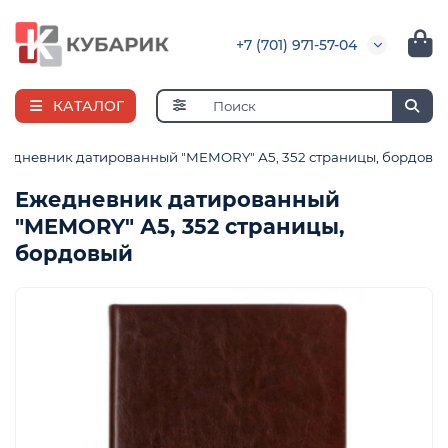
+7 (701) 971-57-04
КАТАЛОГ
жедневник датированный "MEMORY" А5, 352 страницы, бордовы
Ежедневник датированный
"MEMORY" А5, 352 страницы,
е
бордовый