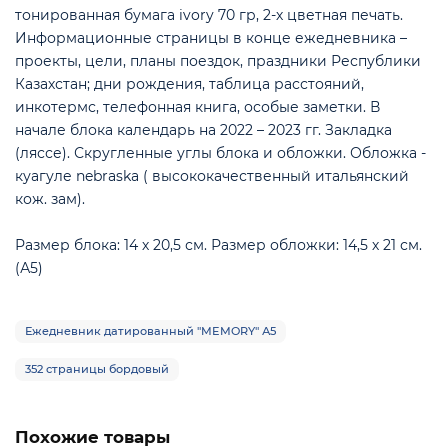
тонированная бумага ivory 70 гр, 2-х цветная печать.
Информационные страницы в конце ежедневника –
проекты, цели, планы поездок, праздники Республики
Казахстан; дни рождения, таблица расстояний,
инкотермс, телефонная книга, особые заметки. В
начале блока календарь на 2022 – 2023 гг. Закладка
е
(ляссе). Скругленные углы блока и обложки. Обложка -
куагуле nebraska ( высококачественный итальянский
кож. зам).
Размер блока: 14 х 20,5 см. Размер обложки: 14,5 х 21 см.
(А5)
Ежедневник датированный "MEMORY" А5
352 страницы бордовый
Похожие товары