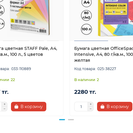
а цветная STAFF Pale, А4,
Бумага цветная OfficeSpa
в.м., 100 л., 5 цветов
Intensive, А4, 80 г/кв.м., 100 
желтая
033-110889
025-38227
22
2
 тг.
2280 тг.
В корзину
В корзину