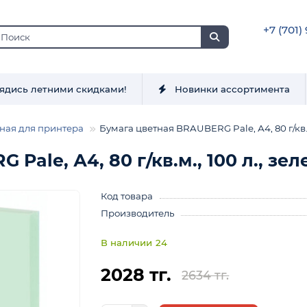
+7 (701)
ядись летними скидками!
Новинки ассортимента
ная для принтера
Бумага цветная BRAUBERG Pale, А4, 80 г/кв.м
Pale, А4, 80 г/кв.м., 100 л., зел
Код товара
Производитель
24
2028 тг.
2634 тг.