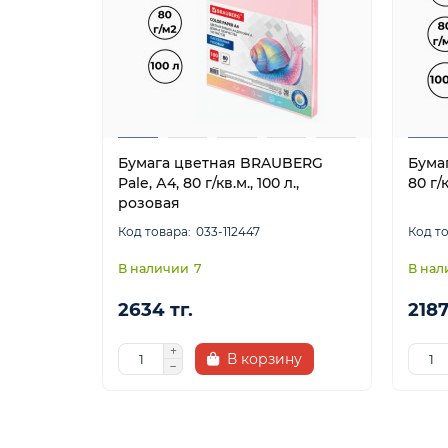
Бумага цветная BRAUBERG
Бумаг
Pale, А4, 80 г/кв.м., 100 л.,
80 г/к
розовая
033-112447
7
2634 тг.
2187
В корзину