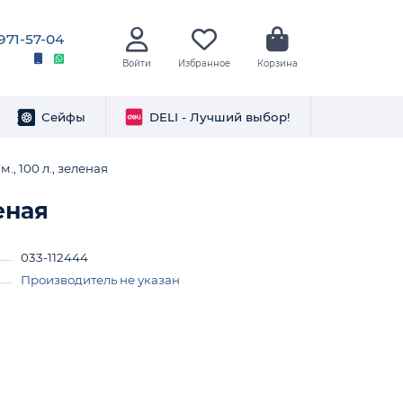
 971-57-04
Войти
Избранное
Корзина
Сейфы
DELI - Лучший выбор!
., 100 л., зеленая
еная
033-112444
Производитель не указан