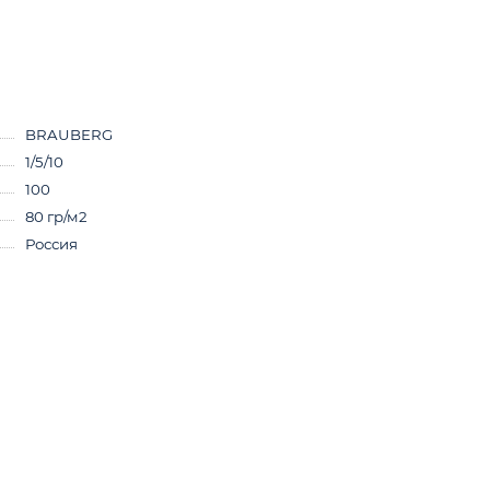
BRAUBERG
1/5/10
100
80 гр/м2
Россия