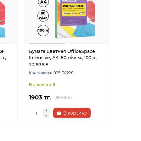
ce
Бумага цветная OfficeSpace
Бумага ц
л.,
Intensive, А4, 80 г/кв.м., 100 л.,
г/кв.м., 1
зеленая
025-38228
9
1903 тг.
2295 тг
2440 тг.
В корзину