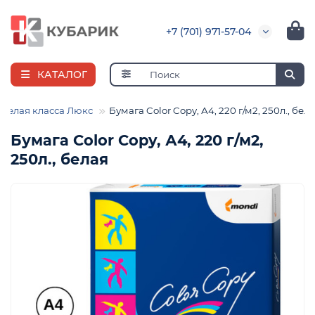
+7 (701) 971-57-04
КАТАЛОГ
 белая класса Люкс
Бумага Color Copy, А4, 220 г/м2, 250л., бел
Бумага Color Copy, А4, 220 г/м2,
250л., белая
я
ная
е
и