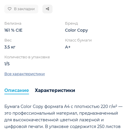
В закладки
Белизна
Бренд
161 % CIE
Color Copy
Вес
Класс бумаги
3.5 кг
А+
Количество в упаковке
1/5
Все характеристики
Описание
Характеристики
ой
Бумага Color Copy формата A4 с плотностью 220 г/м² —
это профессиональный материал, предназначенный
для высококачественной цветной лазерной и
цифровой печати. В упаковке содержится 250 листов