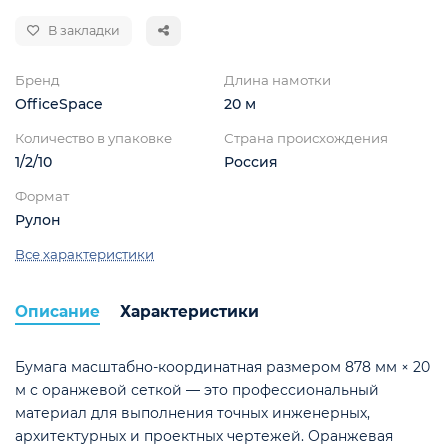
В закладки
Бренд
Длина намотки
OfficeSpace
20 м
Количество в упаковке
Страна происхождения
1/2/10
Россия
ой
Формат
Рулон
Все характеристики
Описание
Характеристики
Бумага масштабно-координатная размером 878 мм × 20
м с оранжевой сеткой — это профессиональный
материал для выполнения точных инженерных,
архитектурных и проектных чертежей. Оранжевая