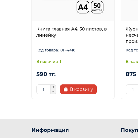
Книга главная А4, 50 листов, в
Журн
линейку
несч
прои
011-4416
1
590 тг.
875 
В корзину
Информация
Покуп