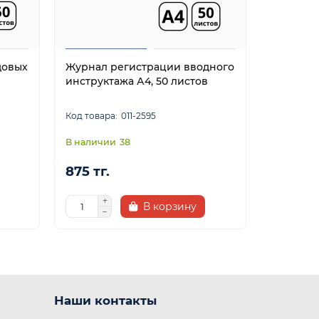
довых
Журнал регистрации вводного
Журнал 
инструктажа А4, 50 листов
А4, 50 л
011-2595
38
875 тг.
875 тг.
В корзину
Наши контакты