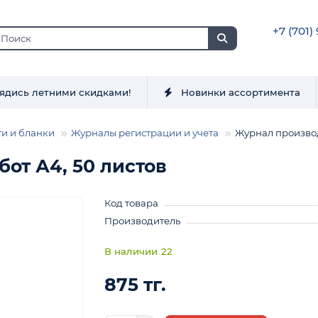
+7 (701)
ядись летними скидками!
Новинки ассортимента
ги и бланки
Журналы регистрации и учета
Журнал производ
от А4, 50 листов
Код товара
Производитель
22
875 тг.