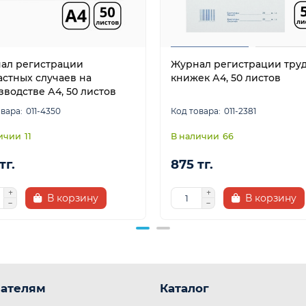
ал регистрации
Журнал регистрации тру
астных случаев на
книжек А4, 50 листов
зводстве А4, 50 листов
011-4350
011-2381
11
66
тг.
875 тг.
В корзину
В корзину
ателям
Каталог