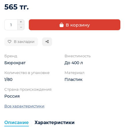
565 тг.
В корзину
В закладки
Бренд
Вместимость
Бюрократ
До 400 л
ой
Количество в упаковке
Материал
1/80
Пластик
Страна происхождения
Россия
Все характеристики
Описание
Характеристики