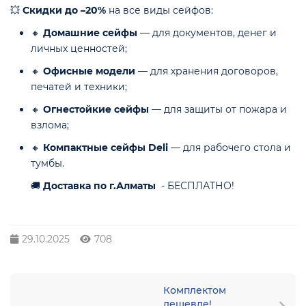
💥
Скидки до –20%
на все виды сейфов:
🔸
Домашние сейфы
— для документов, денег и
личных ценностей;
🔸
Офисные модели
— для хранения договоров,
печатей и техники;
🔸
Огнестойкие сейфы
— для защиты от пожара и
взлома;
🔸
Компактные сейфы Deli
— для рабочего стола и
тумбы.
🚚
Доставка по г.Алматы
- БЕСПЛАТНО!
29.10.2025
708
Комплектом
дешевле!